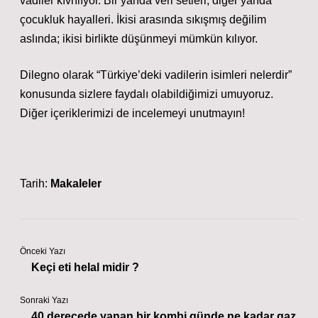
vadiler kıvrılıyor. Bir yanda veri setleri, diğer yanda
çocukluk hayalleri. İkisi arasında sıkışmış değilim
aslında; ikisi birlikte düşünmeyi mümkün kılıyor.
Dilegno olarak “Türkiye’deki vadilerin isimleri nelerdir”
konusunda sizlere faydalı olabildiğimizi umuyoruz.
Diğer içeriklerimizi de incelemeyi unutmayın!
Tarih:
Makaleler
Önceki Yazı
Keçi eti helal midir ?
Sonraki Yazı
40 derecede yanan bir kombi günde ne kadar gaz