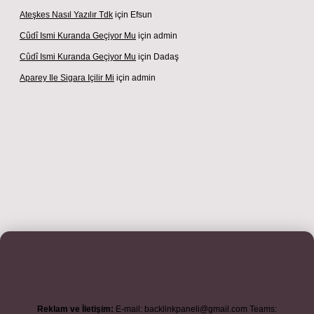
Ateşkes Nasıl Yazılır Tdk
için
Efsun
Cûdî Ismi Kuranda Geçiyor Mu
için
admin
Cûdî Ismi Kuranda Geçiyor Mu
için
Dadaş
Aparey Ile Sigara Içilir Mi
için
admin
 adresi
betexper.xyz
m elexbet
Reklam ve İletişim:
E-mail:
backlinkpaneli@gmail.com
Teams: