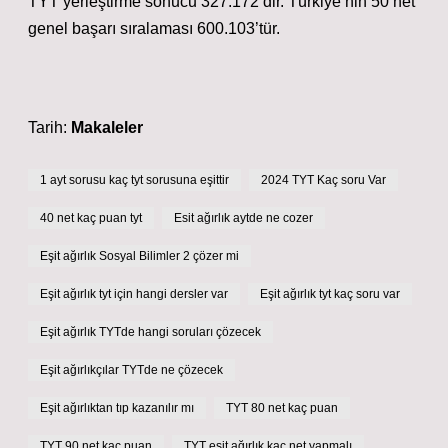
TYT yerleştirme sonucu 327.172’dir. Türkiye’nin 50 net
genel başarı sıralaması 600.103’tür.
Tarih:
Makaleler
1 ayt sorusu kaç tyt sorusuna eşittir
2024 TYT Kaç soru Var
40 net kaç puan tyt
Esit ağırlık aytde ne cozer
Eşit ağırlık Sosyal Bilimler 2 çözer mi
Eşit ağırlık tyt için hangi dersler var
Eşit ağırlık tyt kaç soru var
Eşit ağırlık TYTde hangi soruları çözecek
Eşit ağırlıkçılar TYTde ne çözecek
Eşit ağırlıktan tıp kazanılır mı
TYT 80 net kaç puan
TYT 90 net kaç puan
TYT eşit ağırlık kaç net yapmalı