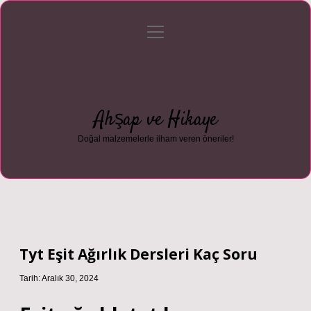
menüyü
Anasayfa
Gizlilik Politikası
Yasal Uyarı
aç
Hakkımızda
Ahşap ve Hikaye
Doğal malzemelerle ilham veren öneriler!
Tyt Eşit Ağırlık Dersleri Kaç Soru
Tarih: Aralık 30, 2024