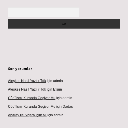
Arama
Son yorumlar
Ateşkes Nasıl Yazılır Tdk
için
admin
Ateşkes Nasıl Yazılır Tdk
için
Efsun
Cûdî Ismi Kuranda Geçiyor Mu
için
admin
Cûdî Ismi Kuranda Geçiyor Mu
için
Dadaş
Aparey Ile Sigara Içilir Mi
için
admin