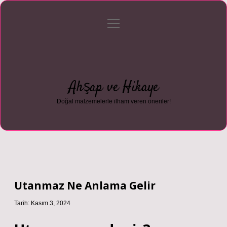
menüyü
Anasayfa
Gizlilik Politikası
Yasal Uyarı
aç
Hakkımızda
Ahşap ve Hikaye
Doğal malzemelerle ilham veren öneriler!
Utanmaz Ne Anlama Gelir
Tarih: Kasım 3, 2024