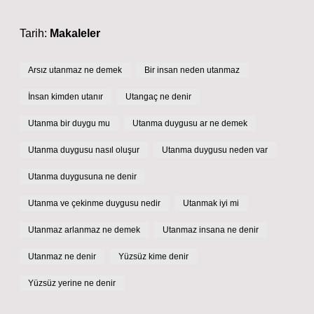
Tarih:
Makaleler
Arsız utanmaz ne demek
Bir insan neden utanmaz
İnsan kimden utanır
Utangaç ne denir
Utanma bir duygu mu
Utanma duygusu ar ne demek
Utanma duygusu nasıl oluşur
Utanma duygusu neden var
Utanma duygusuna ne denir
Utanma ve çekinme duygusu nedir
Utanmak iyi mi
Utanmaz arlanmaz ne demek
Utanmaz insana ne denir
Utanmaz ne denir
Yüzsüz kime denir
Yüzsüz yerine ne denir