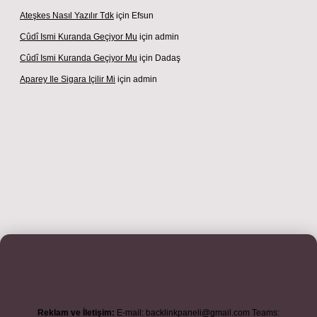
Ateşkes Nasıl Yazılır Tdk
için
Efsun
Cûdî Ismi Kuranda Geçiyor Mu
için
admin
Cûdî Ismi Kuranda Geçiyor Mu
için
Dadaş
Aparey Ile Sigara Içilir Mi
için
admin
iş adresi
betexper.xyz
m elexbet
Reklam ve İletişim:
E-mail:
backlinkpaneli@gmail.com
Teams: