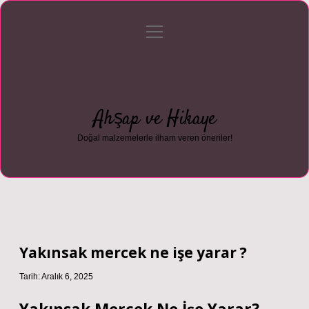
menüyü
Anasayfa
Gizlilik Politikası
Yasal Uyarı
aç
Hakkımızda
Ahşap ve Hikaye
Doğal malzemelerle ilham veren öneriler!
Yakınsak mercek ne işe yarar ?
Tarih: Aralık 6, 2025