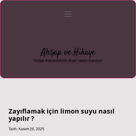
menüyü
Anasayfa
Gizlilik Politikası
Yasal Uyarı
aç
Hakkımızda
Ahşap ve Hikaye
Doğal malzemelerle ilham veren öneriler!
Zayıflamak için limon suyu nasıl
yapılır ?
Tarih: Kasım 26, 2025