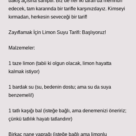
bakış açısına sahiptir. Biz de her iki tarafı da memnun
edecek, tam kararında bir tarifle karşınızdayız. Kimseyi
kırmadan, herkesin seveceği bir tarif!
Zayıflamak İçin Limon Suyu Tarifi: Başlıyoruz!
Malzemeler:
1 taze limon (tabii ki olgun olacak, limon hayatta
kalmak istiyor)
1 bardak su (su, bedenin dostu; ama su da suya
benzemeli!)
1 tatlı kaşığı bal (isteğe bağlı, ama denemenizi öneririz;
çünkü tatlılık hayatı tatlandırır)
Birkaç nane yaprağı (isteğe bağlı ama limonlu