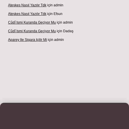
Ateşkes Nasıl Yazılır Tdk
için
admin
Ateşkes Nasıl Yazılır Tdk
için
Efsun
Cûdî Ismi Kuranda Geçiyor Mu
için
admin
Cûdî Ismi Kuranda Geçiyor Mu
için
Dadaş
Aparey Ile Sigara Içilir Mi
için
admin
iriş adresi
betexper.xyz
m elexbet