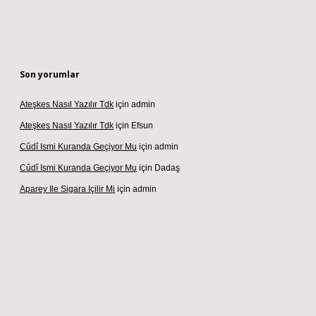
Son yorumlar
Ateşkes Nasıl Yazılır Tdk
için
admin
Ateşkes Nasıl Yazılır Tdk
için
Efsun
Cûdî Ismi Kuranda Geçiyor Mu
için
admin
Cûdî Ismi Kuranda Geçiyor Mu
için
Dadaş
Aparey Ile Sigara Içilir Mi
için
admin