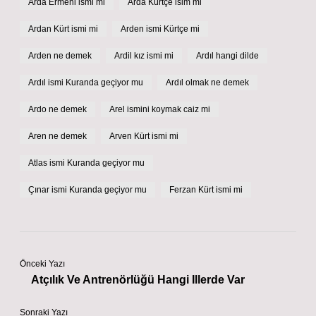
Arda Ermeni ismi mi
Arda Kürtçe isim mi
Ardan Kürt ismi mi
Arden ismi Kürtçe mi
Arden ne demek
Ardil kız ismi mi
Ardıl hangi dilde
Ardıl ismi Kuranda geçiyor mu
Ardıl olmak ne demek
Ardo ne demek
Arel ismini koymak caiz mi
Aren ne demek
Arven Kürt ismi mi
Atlas ismi Kuranda geçiyor mu
Çınar ismi Kuranda geçiyor mu
Ferzan Kürt ismi mi
Önceki Yazı
Atçılık Ve Antrenörlüğü Hangi Illerde Var
Sonraki Yazı