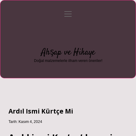
menüyü
Anasayfa
Gizlilik Politikası
Yasal Uyarı
aç
Hakkımızda
Ahşap ve Hikaye
Doğal malzemelerle ilham veren öneriler!
Ardıl Ismi Kürtçe Mi
Tarih: Kasım 4, 2024