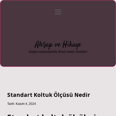
menüyü
Anasayfa
Gizlilik Politikası
Yasal Uyarı
aç
Hakkımızda
Ahşap ve Hikaye
Doğal malzemelerle ilham veren öneriler!
Standart Koltuk Ölçüsü Nedir
Tarih: Kasım 4, 2024