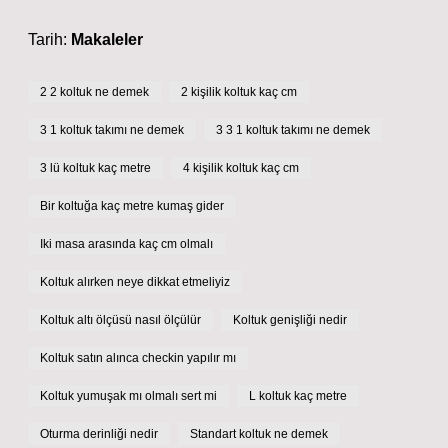
Tarih:
Makaleler
2 2 koltuk ne demek
2 kişilik koltuk kaç cm
3 1 koltuk takımı ne demek
3 3 1 koltuk takımı ne demek
3 lü koltuk kaç metre
4 kişilik koltuk kaç cm
Bir koltuğa kaç metre kumaş gider
Iki masa arasında kaç cm olmalı
Koltuk alırken neye dikkat etmeliyiz
Koltuk altı ölçüsü nasıl ölçülür
Koltuk genişliği nedir
Koltuk satın alınca checkin yapılır mı
Koltuk yumuşak mı olmalı sert mi
L koltuk kaç metre
Oturma derinliği nedir
Standart koltuk ne demek