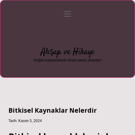
menüyü
Anasayfa
Gizlilik Politikası
Yasal Uyarı
aç
Hakkımızda
Ahşap ve Hikaye
Doğal malzemelerle ilham veren öneriler!
Bitkisel Kaynaklar Nelerdir
Tarih: Kasım 3, 2024