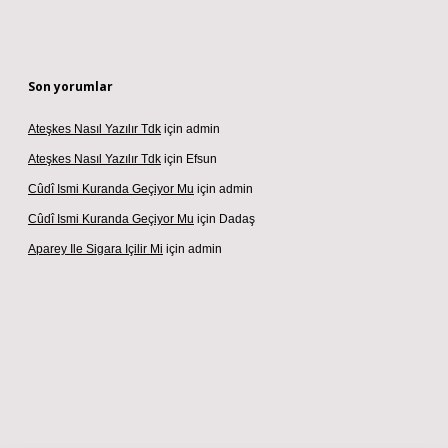
Son yorumlar
Ateşkes Nasıl Yazılır Tdk
için
admin
Ateşkes Nasıl Yazılır Tdk
için
Efsun
Cûdî Ismi Kuranda Geçiyor Mu
için
admin
Cûdî Ismi Kuranda Geçiyor Mu
için
Dadaş
Aparey Ile Sigara Içilir Mi
için
admin