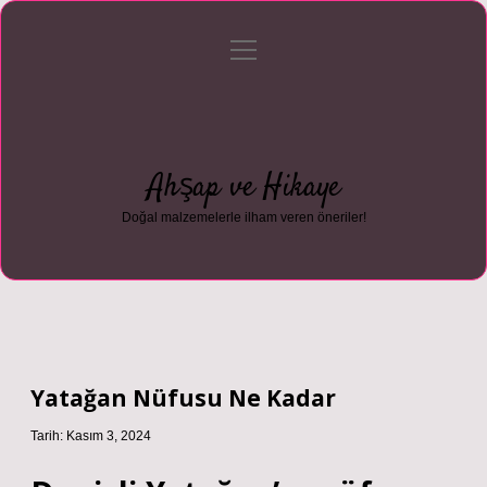
menüyü
Anasayfa
Gizlilik Politikası
Yasal Uyarı
aç
Hakkımızda
Ahşap ve Hikaye
Doğal malzemelerle ilham veren öneriler!
Yatağan Nüfusu Ne Kadar
Tarih: Kasım 3, 2024