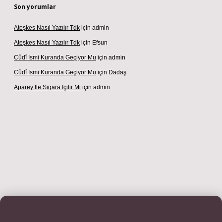
Son yorumlar
Ateşkes Nasıl Yazılır Tdk
için
admin
Ateşkes Nasıl Yazılır Tdk
için
Efsun
Cûdî Ismi Kuranda Geçiyor Mu
için
admin
Cûdî Ismi Kuranda Geçiyor Mu
için
Dadaş
Aparey Ile Sigara Içilir Mi
için
admin
ş adresi
betexper.xyz
m elexbet