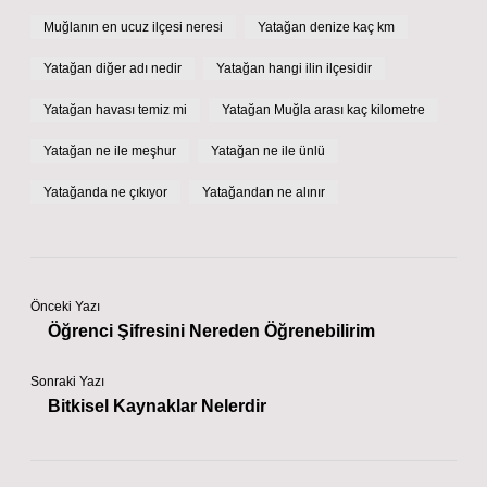
Muğlanın en ucuz ilçesi neresi
Yatağan denize kaç km
Yatağan diğer adı nedir
Yatağan hangi ilin ilçesidir
Yatağan havası temiz mi
Yatağan Muğla arası kaç kilometre
Yatağan ne ile meşhur
Yatağan ne ile ünlü
Yatağanda ne çıkıyor
Yatağandan ne alınır
Önceki Yazı
Öğrenci Şifresini Nereden Öğrenebilirim
Sonraki Yazı
Bitkisel Kaynaklar Nelerdir