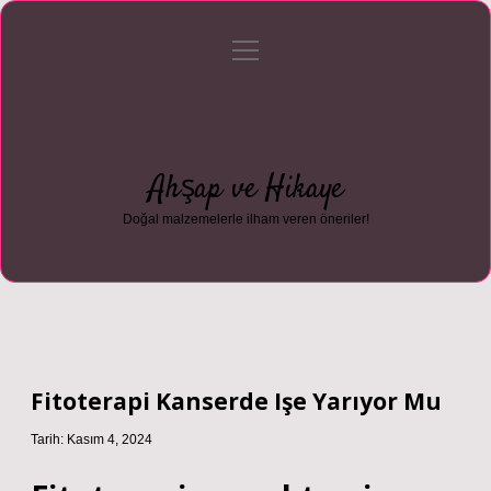
menüyü
Anasayfa
Gizlilik Politikası
Yasal Uyarı
aç
Hakkımızda
Ahşap ve Hikaye
Doğal malzemelerle ilham veren öneriler!
Fitoterapi Kanserde Işe Yarıyor Mu
Tarih: Kasım 4, 2024