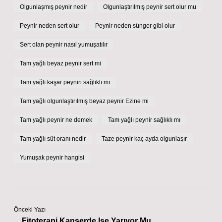
Olgunlaşmış peynir nedir
Olgunlaştırılmış peynir sert olur mu
Peynir neden sert olur
Peynir neden sünger gibi olur
Sert olan peynir nasıl yumuşatılır
Tam yağlı beyaz peynir sert mi
Tam yağlı kaşar peyniri sağlıklı mı
Tam yağlı olgunlaştırılmış beyaz peynir Ezine mi
Tam yağlı peynir ne demek
Tam yağlı peynir sağlıklı mı
Tam yağlı süt oranı nedir
Taze peynir kaç ayda olgunlaşır
Yumuşak peynir hangisi
Önceki Yazı
Fitoterapi Kanserde Işe Yarıyor Mu