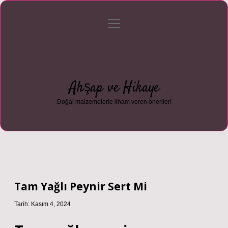
menüyü
Anasayfa
Gizlilik Politikası
Yasal Uyarı
aç
Hakkımızda
Ahşap ve Hikaye
Doğal malzemelerle ilham veren öneriler!
Tam Yağlı Peynir Sert Mi
Tarih: Kasım 4, 2024