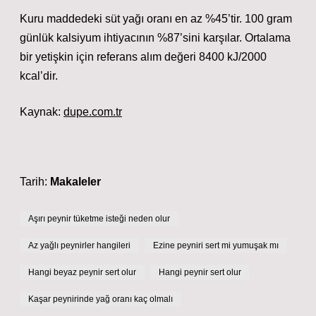
Kuru maddedeki süt yağı oranı en az %45’tir. 100 gram
günlük kalsiyum ihtiyacının %87’sini karşılar. Ortalama
bir yetişkin için referans alım değeri 8400 kJ/2000
kcal’dir.
Kaynak:
dupe.com.tr
Tarih:
Makaleler
Aşırı peynir tüketme isteği neden olur
Az yağlı peynirler hangileri
Ezine peyniri sert mi yumuşak mı
Hangi beyaz peynir sert olur
Hangi peynir sert olur
Kaşar peynirinde yağ oranı kaç olmalı