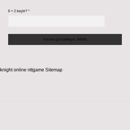
6 + 2 kaçtır?
*
knight online
nttgame
Sitemap
Sidebar