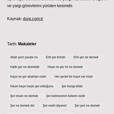
ve yargı görevlerini yürüten kesimdir.
Kaynak:
dure.com.tr
Tarih:
Makaleler
Allah şerri yaratır mı
Ehli şer kimdir
Ehli şer ne demek
Halkı şer ne demektir
Hayır mı şer mi ne demek
Hayır ve şer allahtan mıdır
Her şerde bir hayır var mıdır
Neyin hayır neyin şer olduğunu
Şer hangi dilde
Şer insan ne demek
Şer kelimesinin kökeni nedir
Şer ne demek din
Şer nedir diyanet
Şer şeri ne demek