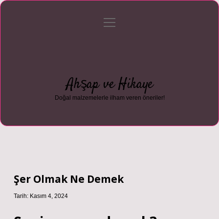
menüyü
Anasayfa
Gizlilik Politikası
Yasal Uyarı
aç
Hakkımızda
Ahşap ve Hikaye
Doğal malzemelerle ilham veren öneriler!
Şer Olmak Ne Demek
Tarih: Kasım 4, 2024