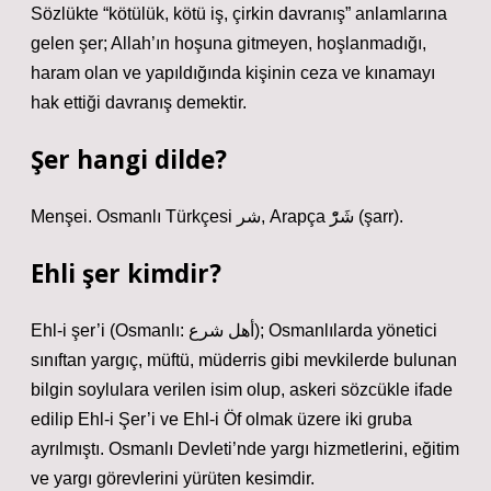
Sözlükte “kötülük, kötü iş, çirkin davranış” anlamlarına
gelen şer; Allah’ın hoşuna gitmeyen, hoşlanmadığı,
haram olan ve yapıldığında kişinin ceza ve kınamayı
hak ettiği davranış demektir.
Şer hangi dilde?
Menşei. Osmanlı Türkçesi شر‎, Arapça شَرّْ‎ (şarr).
Ehli şer kimdir?
Ehl-i şer’i (Osmanlı: أهل شرع); Osmanlılarda yönetici
sınıftan yargıç, müftü, müderris gibi mevkilerde bulunan
bilgin soylulara verilen isim olup, askeri sözcükle ifade
edilip Ehl-i Şer’i ve Ehl-i Öf olmak üzere iki gruba
ayrılmıştı. Osmanlı Devleti’nde yargı hizmetlerini, eğitim
ve yargı görevlerini yürüten kesimdir.