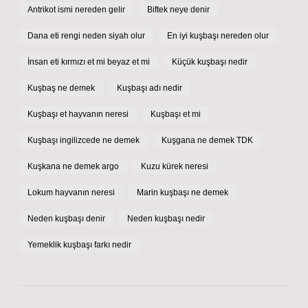
Antrikot ismi nereden gelir
Biftek neye denir
Dana eti rengi neden siyah olur
En iyi kuşbaşı nereden olur
İnsan eti kırmızı et mi beyaz et mi
Küçük kuşbaşı nedir
Kuşbaş ne demek
Kuşbaşı adı nedir
Kuşbaşı et hayvanın neresi
Kuşbaşı et mi
Kuşbaşı ingilizcede ne demek
Kuşgana ne demek TDK
Kuşkana ne demek argo
Kuzu kürek neresi
Lokum hayvanın neresi
Marin kuşbaşı ne demek
Neden kuşbaşı denir
Neden kuşbaşı nedir
Yemeklik kuşbaşı farkı nedir