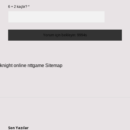
6 + 2 kaçtır?
*
knight online
nttgame
Sitemap
Sidebar
Son Yazılar