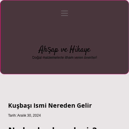
menüyü
Anasayfa
Gizlilik Politikası
Yasal Uyarı
aç
Hakkımızda
Ahşap ve Hikaye
Doğal malzemelerle ilham veren öneriler!
Kuşbaşı Ismi Nereden Gelir
Tarih: Aralık 30, 2024